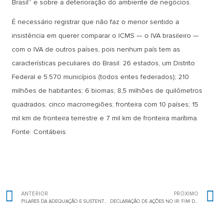
Brasil” e sobre a deterioração do ambiente de negócios.
É necessário registrar que não faz o menor sentido a
insistência em querer comparar o ICMS — o IVA brasileiro —
com o IVA de outros países, pois nenhum país tem as
características peculiares do Brasil: 26 estados, um Distrito
Federal e 5.570 municípios (todos entes federados); 210
milhões de habitantes; 6 biomas; 8,5 milhões de quilômetros
quadrados; cinco macrorregiões; fronteira com 10 países; 15
mil km de fronteira terrestre e 7 mil km de fronteira marítima.
Fonte: Contábeis
ANTERIOR
PRÓXIMO
PILARES DA ADEQUAÇÃO E SUSTENTABILIDADE NA CONFORMIDADE DA LGPD
DECLARAÇÃO DE AÇÕES NO IR: FIM DA OBRIGATORIEDADE EXIGE ATENÇÃO