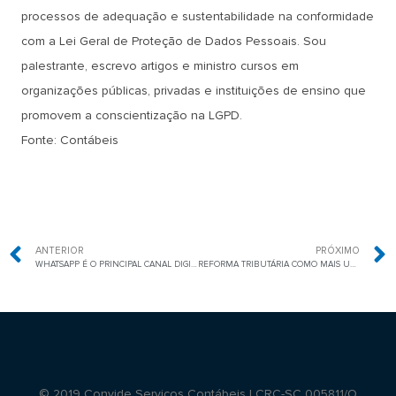
processos de adequação e sustentabilidade na conformidade
com a Lei Geral de Proteção de Dados Pessoais. Sou
palestrante, escrevo artigos e ministro cursos em
organizações públicas, privadas e instituições de ensino que
promovem a conscientização na LGPD.
Fonte: Contábeis
ANTERIOR
PRÓXIMO
WHATSAPP É O PRINCIPAL CANAL DIGITAL DE VENDAS DOS PEQUENOS NEGÓCIOS
REFORMA TRIBUTÁRIA COMO MAIS UM IMPOSTO
© 2019 Convide Serviços Contábeis | CRC-SC 005811/O