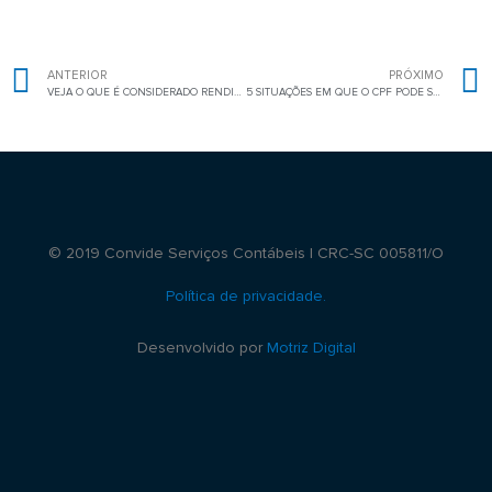
ANTERIOR
PRÓXIMO
VEJA O QUE É CONSIDERADO RENDIMENTO TRIBUTÁVEL E SE PREPARE PARA O IMPOSTO DE RENDA DE 2023
5 SITUAÇÕES EM QUE O CPF PODE SER BLOQUEADO E COMO EVITÁ-LAS
© 2019 Convide Serviços Contábeis | CRC-SC 005811/O
Política de privacidade.
Desenvolvido por
Motriz Digital