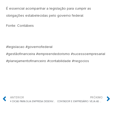
É essencial acompanhar a legislação para cumprir as
obrigações estabelecidas pelo governo federal.
Fonte: Contábeis
#legislacao #governofederal
#gestãofinanceira #empreendedorismo #sucessoempresarial
#planejamentofinanceiro #contabilidade #negocios
ANTERIOR
PRÓXIMO
4 DICAS PARA SUA EMPRESA DESENVOLVER UM DIFERENCIAL COMPETITIVO
CONTADOR E EMPRESÁRIO: VEJA AS RESPONSABILIDADES DE CADA UM