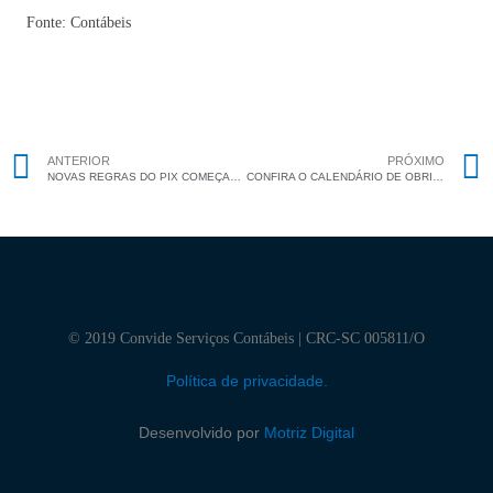
Fonte: Contábeis
ANTERIOR
PRÓXIMO
NOVAS REGRAS DO PIX COMEÇAM A VALER EM 02/01/2023
CONFIRA O CALENDÁRIO DE OBRIGAÇÕES TRIBUTÁRIAS DE JANEIRO
© 2019 Convide Serviços Contábeis | CRC-SC 005811/O
Política de privacidade.
Desenvolvido por
Motriz Digital